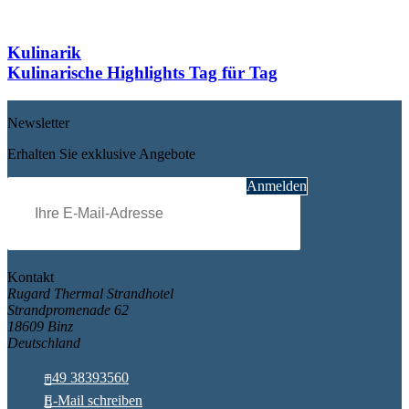
Kulinarik
Kulinarische Highlights Tag für Tag
Newsletter
Erhalten Sie exklusive Angebote
Pflichtfeld
E-Mail
*
Anmelden
Kontakt
Rugard Thermal Strandhotel
Strandpromenade 62
18609 Binz
Deutschland
+49 38393560
E-Mail schreiben