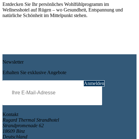
Entdecken Sie Ihr persönliches Wohlfühlprogramm im
Wellnesshotel auf Rügen – wo Gesundheit, Entspannung und
natürliche Schönheit im Mittelpunkt stehen.
Ayurveda
Beauty
Massagen
Packungen & Bäder
Gesamtpakete
Teenager
Newsletter
Erhalten Sie exklusive Angebote
Pflichtfeld
E-Mail
*
Anmelden
Kontakt
Rugard Thermal Strandhotel
Strandpromenade 62
18609 Binz
Deutschland