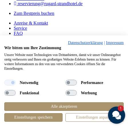
reservierung@rugard-strandhotel.de
Zum Bestpreis buchen
Anreise & Kontakt
Service
FAQ
Gutscheine
Datenschutzerklärung
|
Impressum
Wir bitten um Ihre Zustimmung
Impressum
Datenschutz
Unsere Website nutzt Technologien von Drittanbietern, damit wir unser Onlineangebot
Haftungshinweise
stetig verbessern und Ihnen ein großartiges Website-Erlebnis bieten zu können. Für
weitere Informationen zu den von uns verwendeten Cookies öffnen Sie die
Diese Seite ist auch verfügbar auf:
English
Einstellungen.
Jetzt Loyalty-Programm
beitreten
und Vorteile sichern!
Jetzt
Loyalty-Programm
beitreten
!
Notwendig
Performance
Reisezeitraum
Funktional
Werbung
Pflichtfeld
Gäste
*
Alle akzeptieren
1
Einstellungen speichern
Einstellungen anpassen
Jetzt buchen
Zum Bestpreis buchen