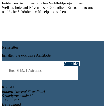
Entdecken Sie Ihr persönliches Wohlfühlprogramm im
Wellnesshotel auf Rügen – wo Gesundheit, Entspannung und
natürliche Schönheit im Mittelpunkt stehen.
Ayurveda
Beauty
Massagen
Packungen & Bäder
Gesamtpakete
Teenager
Newsletter
Erhalten Sie exklusive Angebote
Pflichtfeld
E-Mail
*
Anmelden
Kontakt
Rugard Thermal Strandhotel
Strandpromenade 62
18609 Binz
Deutschland