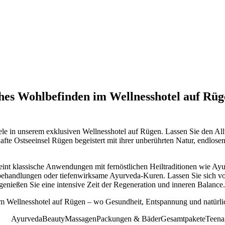
hes Wohlbefinden im Wellnesshotel auf Rü
le in unserem exklusiven Wellnesshotel auf Rügen. Lassen Sie den Allta
te Ostseeinsel Rügen begeistert mit ihrer unberührten Natur, endlose
int klassische Anwendungen mit fernöstlichen Heiltraditionen wie Ayurv
sbehandlungen oder tiefenwirksame Ayurveda-Kuren. Lassen Sie sich v
nießen Sie eine intensive Zeit der Regeneration und inneren Balance
m Wellnesshotel auf Rügen – wo Gesundheit, Entspannung und natürlic
Ayurveda
Beauty
Massagen
Packungen & Bäder
Gesamtpakete
Teena