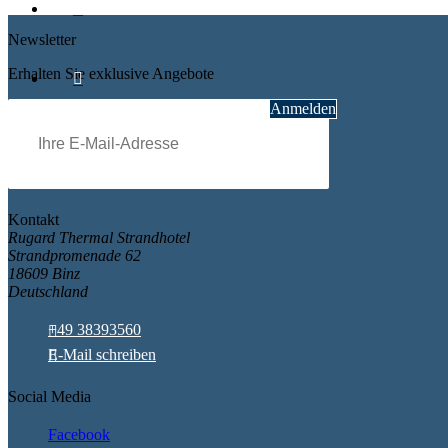
Newsletter
Erhalten Sie exklusive Angebote
Pflichtfeld
E-Mail
*
Anmelden
Kontakt
Rugard Thermal Strandhotel
Strandpromenade 62
18609 Binz
Deutschland
+49 38393560
E-Mail schreiben
Social Media
Facebook