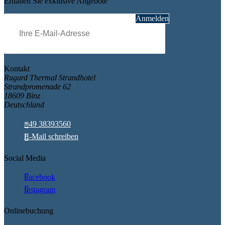
Erhalten Sie exklusive Angebote
Pflichtfeld
E-Mail
*
Anmelden
Kontakt
Rugard Thermal Strandhotel
Strandpromenade 62
18609 Binz
Deutschland
+49 38393560
E-Mail schreiben
Social Media
Facebook
Instagram
Onlinebuchung