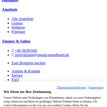
Highlights
Angebote
Alle Angebote
Genuss
Wellness
Feiertage
Zimmer & Suiten
+49 38393560
reservierung@rugard-strandhotel.de
Zum Bestpreis buchen
Anreise & Kontakt
Service
FAQ
Gutscheine
Datenschutzerklärung
|
Impressum
Impressum
Wir bitten um Ihre Zustimmung
Datenschutz
Unsere Website nutzt Technologien von Drittanbietern, damit wir unser Onlineangebot
Haftungshinweise
stetig verbessern und Ihnen ein großartiges Website-Erlebnis bieten zu können. Für
weitere Informationen zu den von uns verwendeten Cookies öffnen Sie die