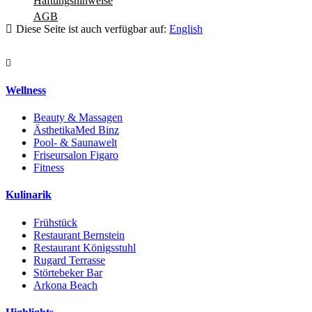
Haftungshinweise
AGB
Diese Seite ist auch verfügbar auf:
English
Navigation schliessen
Wellness
Beauty & Massagen
ÄsthetikaMed Binz
Pool- & Saunawelt
Friseursalon Figaro
Fitness
Kulinarik
Frühstück
Restaurant Bernstein
Restaurant Königsstuhl
Rugard Terrasse
Störtebeker Bar
Arkona Beach